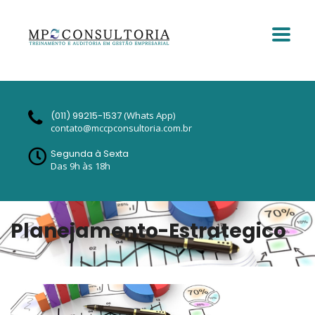
(011) 99215-1537
(Whats App)
contato@mccpconsultoria.com.br
Segunda à Sexta
Das 9h às 18h
Planejamento-Estrategico