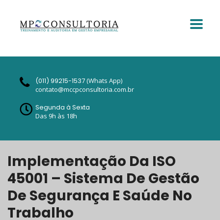
(011) 99215-1537
(Whats App)
contato@mccpconsultoria.com.br
Segunda à Sexta
Das 9h às 18h
Implementação Da ISO
45001 – Sistema De Gestão
De Segurança E Saúde No
Trabalho