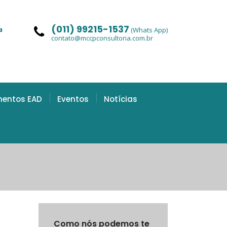
(011) 99215-1537
a
(Whats App)
contato@mccpconsultoria.com.br
mentos EAD
Eventos
Notícias
Como nós podemos te