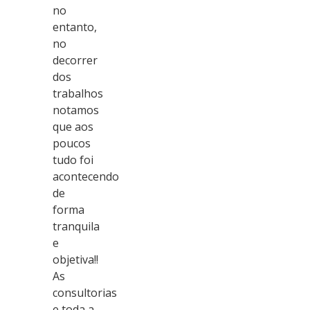
no
entanto,
no
decorrer
dos
trabalhos
notamos
que aos
poucos
tudo foi
acontecendo
de
forma
tranquila
e
objetiva!!
As
consultorias
e toda a