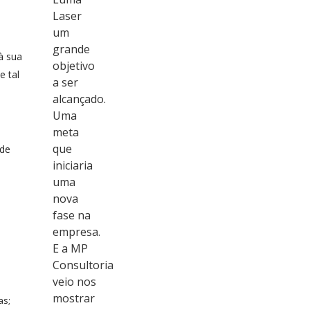
Laser
um
grande
à sua
objetivo
 tal
a ser
alcançado.
Uma
meta
que
 de
iniciaria
uma
nova
fase na
empresa.
E a MP
Consultoria
veio nos
mostrar
as;