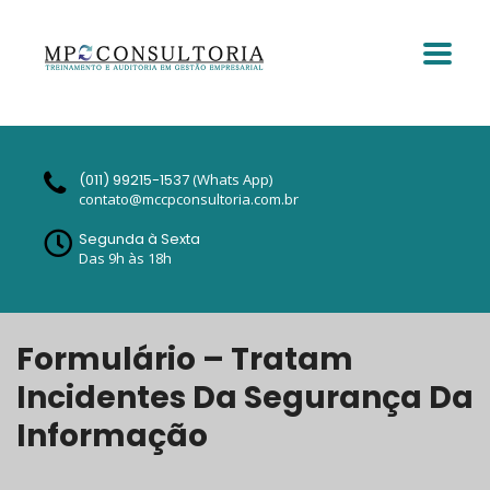
(011) 99215-1537
(Whats App)
contato@mccpconsultoria.com.br
Segunda à Sexta
Das 9h às 18h
Formulário – Tratam
Incidentes Da Segurança Da
Informação