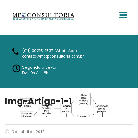
(011) 99215-1537
(Whats App)
contato@mccpconsultoria.com.br
Segunda à Sexta
Das 9h às 18h
Img-Artigo-1-1
9 de abril de 2017