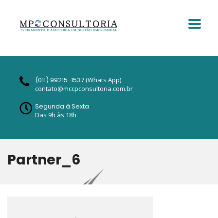
(011) 99215-1537
(Whats App)
contato@mccpconsultoria.com.br
Segunda à Sexta
Das 9h às 18h
Partner_6