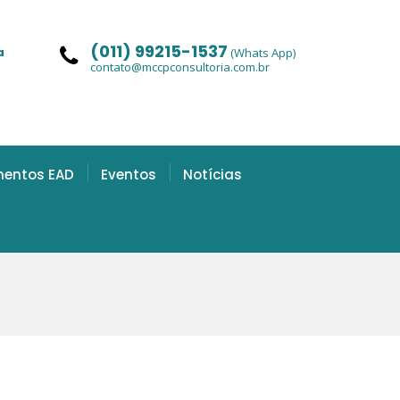
(011) 99215-1537
a
(Whats App)
contato@mccpconsultoria.com.br
mentos EAD
Eventos
Notícias