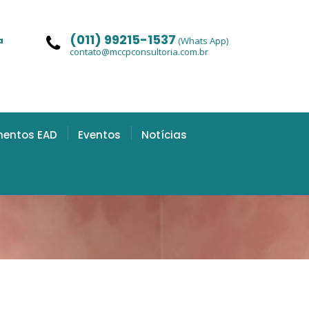
(011) 99215-1537
a
(Whats App)
contato@mccpconsultoria.com.br
mentos EAD
Eventos
Notícias