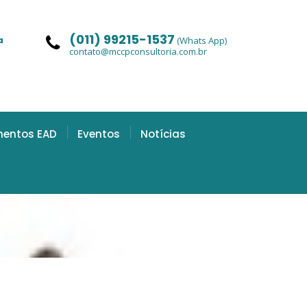
(011) 99215-1537
a
(Whats App)
contato@mccpconsultoria.com.br
mentos EAD
Eventos
Notícias