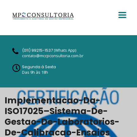
(011) 99215-1537
(Whats App)
contato@mccpconsultoria.com.br
Segunda à Sexta
Das 9h às 18h
Implementacao-Da-
ISO17025–Sistema-De-
Gestao-De-Laboratorios-
De-Calibracao-Ensaios