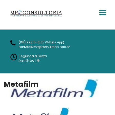
(011) 99215-1537
(Whats App)
contato@mccpconsultoria.com.br
Segunda à Sexta
Das 9h às 18h
Metafilm