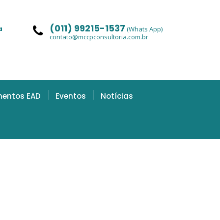
(011) 99215-1537
a
(Whats App)
contato@mccpconsultoria.com.br
mentos EAD
Eventos
Notícias