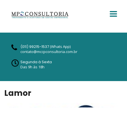
(011) 99215-1537
(Whats App)
contato@mccpconsultoria.com.br
Segunda à Sexta
Das 9h às 18h
Lamor