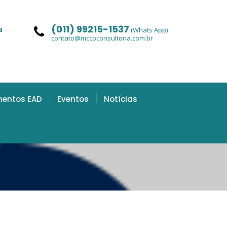
(011) 99215-1537
a
(Whats App)
contato@mccpconsultoria.com.br
mentos EAD
Eventos
Notícias