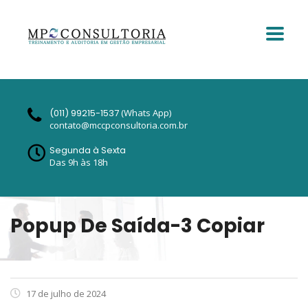
(011) 99215-1537
(Whats App)
contato@mccpconsultoria.com.br
Segunda à Sexta
Das 9h às 18h
Popup De Saída-3 Copiar
17 de julho de 2024