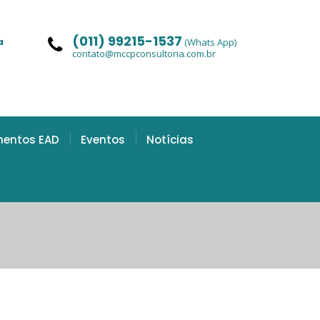
(011) 99215-1537
a
(Whats App)
contato@mccpconsultoria.com.br
mentos EAD
Eventos
Notícias